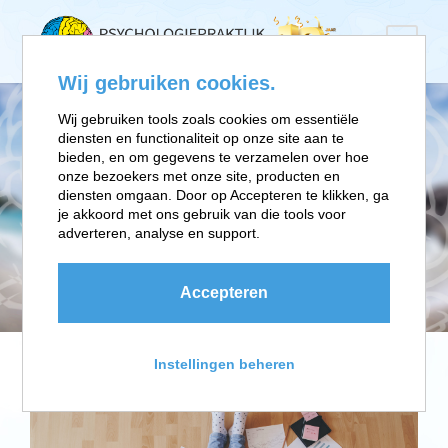
Wij gebruiken cookies.
Wij gebruiken tools zoals cookies om essentiële
diensten en functionaliteit op onze site aan te
Werk thuis tenzij,
bieden, en om gegevens te verzamelen over hoe
het niet anders kan.
onze bezoekers met onze site, producten en
diensten omgaan. Door op Accepteren te klikken, ga
Dat is de oproep
je akkoord met ons gebruik van die tools voor
adverteren, analyse en support.
van de overheid.
Accepteren
Instellingen beheren