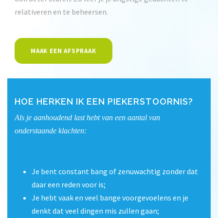
relativeren en te beheersen.
MAAK EEN AFSPRAAK
HOE HERKEN IK EEN PIEKERSTOORNIS?
Als je aanhoudend last hebt van een aantal van
onderstaande klachten:
Je bent constant bang of zenuwachtig zonder dat
daar een reden voor is;
Je hebt vaak en veel bange voorgevoelens en je
denkt dat veel dingen mis zullen gaan;