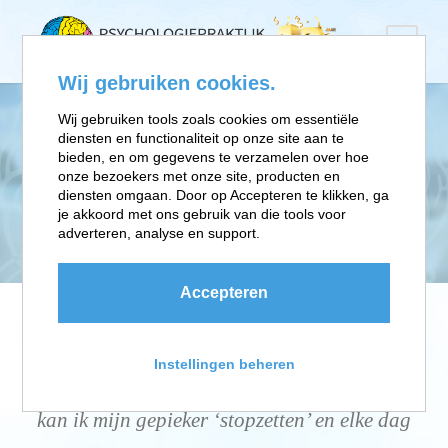
Wij gebruiken cookies.
Wij gebruiken tools zoals cookies om essentiële
diensten en functionaliteit op onze site aan te
PIEKERSTOORNIS
bieden, en om gegevens te verzamelen over hoe
onze bezoekers met onze site, producten en
Je weet niet waarom je je zo vaak
diensten omgaan. Door op Accepteren te klikken, ga
je akkoord met ons gebruik van die tools voor
opgejaagd, gespannen of zenuwachtig voelt
adverteren, analyse en support.
Accepteren
"Ik werd letterlijk ziek van angst als ik
Instellingen beheren
bedacht, wat me allemaal kon overkomen. Nu
kan ik mijn gepieker ‘stopzetten’ en elke dag