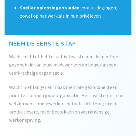
Sneller oplossingen vinden
voor uitdagingen,
zowel op het werk als in hun privéleven.
NEEM DE EERSTE STAP
Wacht niet tot het te laat is. Investeer in de mentale
gezondheid van jouw medewerkers en bouw aan een
veerkrachtige organisatie.
Wacht niet langer en maak mentale gezondheid een
prioriteit binnen jouw organisatie. Het investeren in het
welzijn van je medewerkers betaalt zich terug in een
productievere, meer betrokken en veerkrachtige
werkomgeving.