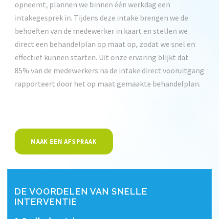
opneemt, plannen we binnen één werkdag een
intakegesprek in. Tijdens deze intake brengen we de
behoeften van de medewerker in kaart en stellen we
direct een behandelplan op maat op, zodat we snel en
effectief kunnen starten. Uit onze ervaring blijkt dat
85% van de medewerkers na de intake direct vooruitgang
rapporteert door het op maat gemaakte behandelplan.
MAAK EEN AFSPRAAK
DE VOORDELEN VAN SNELLE
INTERVENTIE