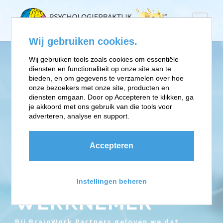
Wij gebruiken cookies.
Wij gebruiken tools zoals cookies om essentiële
diensten en functionaliteit op onze site aan te
SNEL EN
bieden, en om gegevens te verzamelen over hoe
onze bezoekers met onze site, producten en
diensten omgaan. Door op Accepteren te klikken, ga
EFFECTIEF
je akkoord met ons gebruik van die tools voor
adverteren, analyse en support.
INGRIJPEN BIJ
Accepteren
MENTALE
KLACHTEN BIJ JE
Instellingen beheren
WERKNEMER
Bij BrainWork Partners geloven we dat