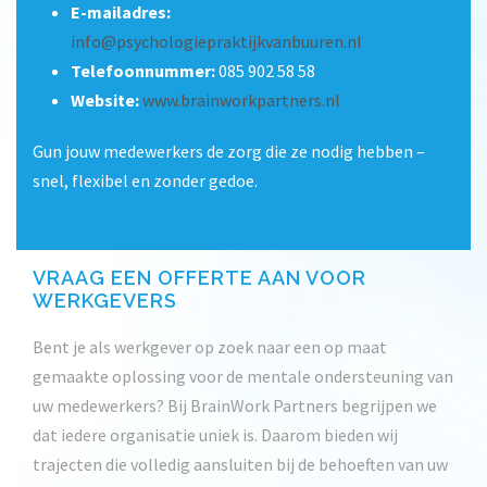
E-mailadres:
info@psychologiepraktijkvanbuuren.nl
Telefoonnummer:
085 902 58 58
Website:
www.brainworkpartners.nl
Gun jouw medewerkers de zorg die ze nodig hebben –
snel, flexibel en zonder gedoe.
VRAAG EEN OFFERTE AAN VOOR
WERKGEVERS
Bent je als werkgever op zoek naar een op maat
gemaakte oplossing voor de mentale ondersteuning van
uw medewerkers? Bij BrainWork Partners begrijpen we
dat iedere organisatie uniek is. Daarom bieden wij
trajecten die volledig aansluiten bij de behoeften van uw