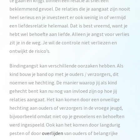
te gaan en krijgt binnen een relatie al snel een
beklemmend gevoel. De relaties die je aangaat zijn nooit
heel serieus en je investeert er ook weinig in of vermijd
een liefdesrelatie helemaal. Dat is best vreemd, want je
hebt wel behoefte aan liefde. Alleen je angst voor verlies
zit je in de weg. Je wil de controle niet verliezen en
ontwijkt de risico’s.
Bindingangst kan verschillende oorzaken hebben. Als
kind bouw je band op met je ouders / verzorgers, dit
noemen we hechting. De manier waarop jij als kind
gehecht bent kan nu nog van invloed zijn op hoe jij
relaties aangaat. Het kan komen door een onveilige
hechting aan ouders of verzorgers in de vroege jeugd,
bijvoorbeeld omdat niet op je gevoelens en behoeften
werd ingespeeld. Ook kan het komen door langdurig
pesten of door
overlijden
van ouders of belangrijke