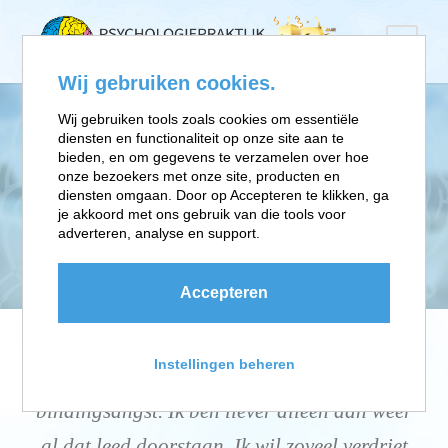
Wij gebruiken cookies.
Wij gebruiken tools zoals cookies om essentiële
diensten en functionaliteit op onze site aan te
BINDINGSANGST
bieden, en om gegevens te verzamelen over hoe
onze bezoekers met onze site, producten en
diensten omgaan. Door op Accepteren te klikken, ga
Je bent bang om je aan iemand te binden of
je akkoord met ons gebruik van die tools voor
te hechten, bang om uiteindelijk afgewezen
adverteren, analyse en support.
te worden.
Accepteren
Instellingen beheren
"Sinds mijn relatiebreuk heb ik
bindingsangst. Ik ben liever alleen dan weer
al dat leed doorstaan. Ik wil zoveel verdriet