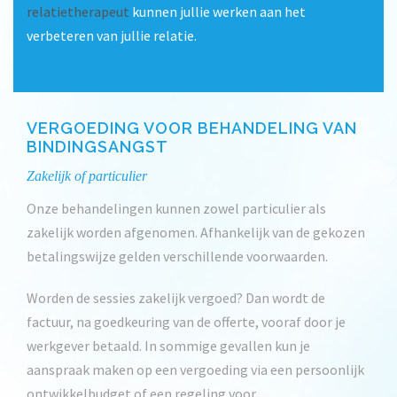
relatietherapeut
kunnen jullie werken aan het
verbeteren van jullie relatie.
VERGOEDING VOOR BEHANDELING VAN
BINDINGSANGST
Zakelijk of particulier
Onze behandelingen kunnen zowel particulier als
zakelijk worden afgenomen. Afhankelijk van de gekozen
betalingswijze gelden verschillende voorwaarden.
Worden de sessies
zakelijk
vergoed? Dan wordt de
factuur, na goedkeuring van de offerte, vooraf door je
werkgever betaald. In sommige gevallen kun je
aanspraak maken op een vergoeding via een persoonlijk
ontwikkelbudget of een regeling voor