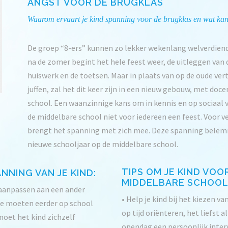
ANGST VOOR DE BRUGKLAS
Waarom ervaart je kind spanning voor de brugklas en wat kan
De groep “8-ers” kunnen zo lekker wekenlang welverdiend 
na de zomer begint het hele feest weer, de uitleggen van d
huiswerk en de toetsen. Maar in plaats van op de oude ve
juffen, zal het dit keer zijn in een nieuw gebouw, met do
school. Een waanzinnige kans om in kennis en op sociaal v
de middelbare school niet voor iedereen een feest. Voor ve
brengt het spanning met zich mee. Deze spanning belemm
nieuwe schooljaar op de middelbare school.
TIPS OM JE KIND VOO
NING VAN JE KIND:
MIDDELBARE SCHOOL
 aanpassen aan een ander
• Help je kind bij het kiezen va
 ze moeten eerder op school
op tijd oriënteren, het liefst a
 moet het kind zichzelf
opendag een persoonlijk interv