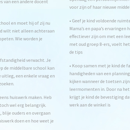
les van een andere docent
voor zijn of haar nieuwe midde
• Geef je kind voldoende ruimt
chool en moet hij of zij nu
Mama’s en papa’s ervaringen ho
d wilt niet alleen achteraan
effectiever zijn om met een le
opeten. Wie worden je
met oud groep 8-ers, voelt het 
de tips
fstandigheid verwacht. Je
• Koop samen met je kind de f
 Op de middelbare school kan
handigheden van een planning.
 uitleg, een enkele vraag en
kijken wanneer de toetsen zij
 zoeken.
leermomenten in. Door na het 
krijgt je kind de bevestiging da
g eens huiswerk maken. Heb
werk aan de winkel is
 toch wel erg belangrijk.
 blije ouders en overgaan
uiswerk doen en hoe weet je