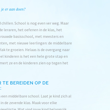
 je er aan doen?
chillen. School is nog even ver weg. Maar
e leraren, het oefenen in de klas, het
rtrouwde basisschool, met meesters en
centen, met nieuwe leerlingen: de middelbare
lak te groeien. Helaas is de overgang naar
el kinderen is het een hele grote stap en
ert ze en de kinderen zien op tegen het
R TE BEREIDEN OP DE
:
n een middelbare school. Laat je kind zich al
l in de zevende klas. Maak voor elke
iewlijstje. Wat vind jouw kind belangrijk