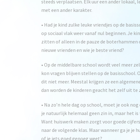
steeds verplaatsen. Elk uur een ander lokaal, 
met een ander karakter.
• Had je kind zulke leuke vriendjes op de basiss
op sociaal vlak weer vanaf nul beginnen. Je kin
zitten of alleen in de pauze de boterhammen 
nieuwe vrienden en wie je beste vriend?
• Op de middelbare school wordt veel meer zel
kon vragen blijven stellen op de basisschool.
dit niet meer. Meestal krijgen ze een algemene
dan worden de kinderen geacht het zelf uit te
• Na zo’n hele dag op school, moet je ook no
je natuurlijk helemaal geen zin in, maar het is
Want huiswerk maken zorgt voor goede cijfers,
naar de volgende klas. Maar wanneer ga je je h
of je iets goed genoeg weet?