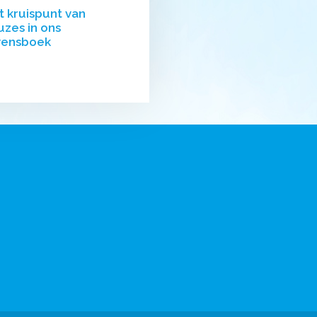
t kruispunt van
uzes in ons
vensboek