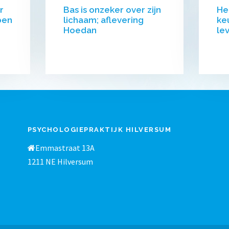
r
Bas is onzeker over zijn
He
ben
lichaam; aflevering
ke
Hoedan
le
PSYCHOLOGIEPRAKTIJK HILVERSUM
Emmastraat 13A
1211 NE Hilversum