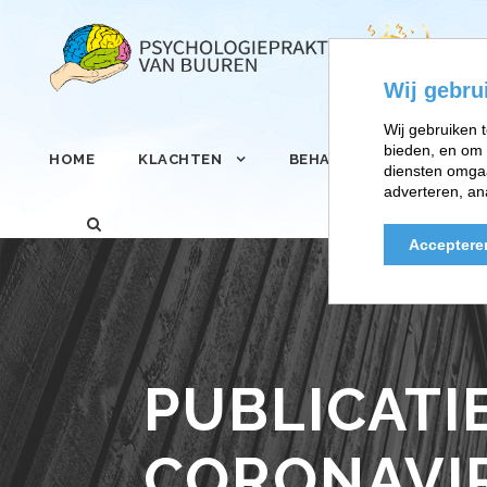
Wij gebru
Wij gebruiken t
bieden, en om 
HOME
KLACHTEN
BEHANDELINGEN
diensten omgaa
adverteren, an
Acceptere
PUBLICATI
CORONAVI