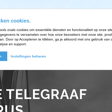
iken cookies.
ools zoals cookies om essentiële diensten en functionaliteit op onze sit
gegevens te verzamelen over hoe onze bezoekers met onze site, prod
EFT-RELATIETHERAPIE
BRAINWORK EN PARTNERS
n. Door op Accepteren te klikken, ga je akkoord met ons gebruik van d
alyse en support.
n
Instellingen beheren
E TELEGRAAF
RUS