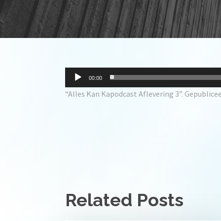
A
00:00
u
“Alles Kan Kapodcast Aflevering 3”. Gepublicee
d
i
o
s
p
e
l
e
Related Posts
r