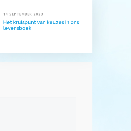
g
14 SEPTEMBER 2023
/
Het kruispunt van keuzes in ons
O
levensboek
m
l
a
a
g
p
i
j
l
t
o
e
t