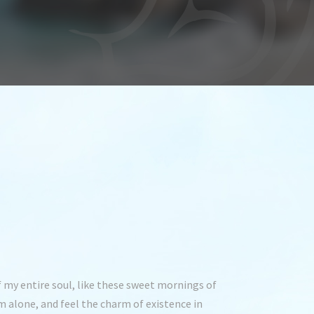
 my entire soul, like these sweet mornings of
m alone, and feel the charm of existence in