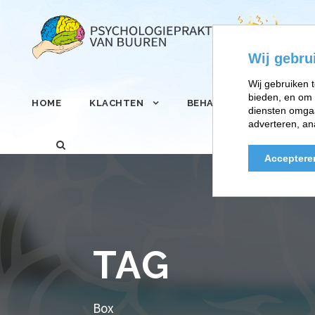
Wij gebru
Wij gebruiken t
bieden, en om 
HOME
KLACHTEN
BEHANDELINGEN
diensten omgaa
adverteren, an
Acceptere
TAG
Box