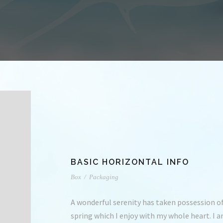
BASIC HORIZONTAL INFO
Box
/
Packaging
A wonderful serenity has taken possession of
spring which I enjoy with my whole heart. I a