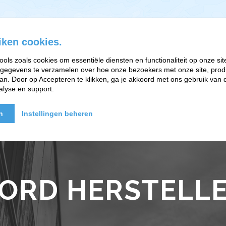
iken cookies.
ools zoals cookies om essentiële diensten en functionaliteit op onze sit
gegevens te verzamelen over hoe onze bezoekers met onze site, prod
EFT-RELATIETHERAPIE
BRAINWORK EN PARTNERS
n. Door op Accepteren te klikken, ga je akkoord met ons gebruik van d
alyse en support.
n
Instellingen beheren
RD HERSTELL