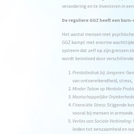
verandering en te investeren in ee
De reguliere GGZ heeft een burn-
Het aantal mensen met psychische kl
GGZ kampt met enorme wachttijden 
systeem dat zelf op zijn grenzen s
wordt beïnvloed door verschillende
Prestatiedruk bij Jongeren:
Gene
van ontoereikendheid, stress,
Minder Taboe op Mentale Prob
Maatschappelijke Onzekerheden
Financiële Stress:
Stijgende ko
vooral bij mensen in armoede.
Verlies van Sociale Verbinding:
leiden tot eenzaamheid en iso