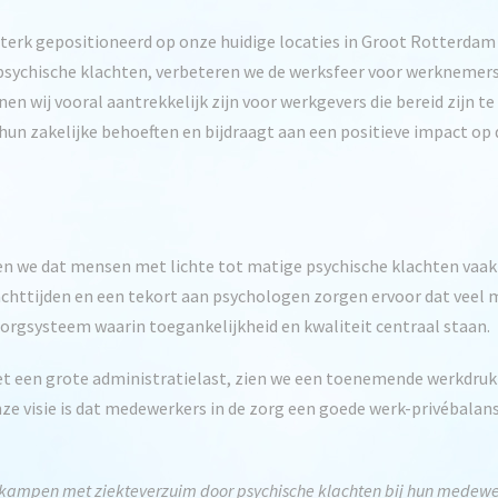
sterk gepositioneerd op onze huidige locaties in Groot Rotterdam 
p psychische klachten, verbeteren we de werksfeer voor werknemer
n wij vooral aantrekkelijk zijn voor werkgevers die bereid zijn t
j hun zakelijke behoeften en bijdraagt aan een positieve impact op 
en we dat mensen met lichte tot matige psychische klachten va
chttijden en een tekort aan psychologen zorgen ervoor dat veel me
 zorgsysteem waarin toegankelijkheid en kwaliteit centraal staan.
t een grote administratielast, zien we een toenemende werkdruk
e visie is dat medewerkers in de zorg een goede werk-privébalan
 kampen met ziekteverzuim door psychische klachten bij hun medewerk