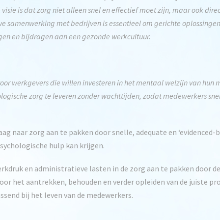
 visie is dat zorg niet alleen snel en effectief moet zijn, maar ook di
e samenwerking met bedrijven is essentieel om gerichte oplossingen
ogen en bijdragen aan een gezonde werkcultuur.
 voor werkgevers die willen investeren in het mentaal welzijn van hun
ogische zorg te leveren zonder wachttijden, zodat medewerkers snel 
raag naar zorg aan te pakken door snelle, adequate en ‘evidenced-
sychologische hulp kan krijgen.
erkdruk en administratieve lasten in de zorg aan te pakken door d
oor het aantrekken, behouden en verder opleiden van de juiste pro
assend bij het leven van de medewerkers.