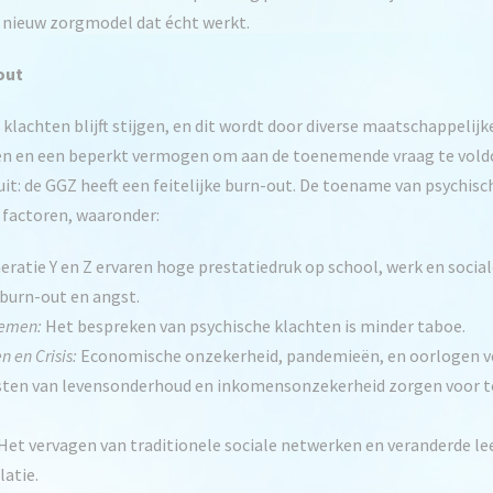
n nieuw zorgmodel dat écht werkt.
out
achten blijft stijgen, en dit wordt door diverse maatschappelijke
en een beperkt vermogen om aan de toenemende vraag te voldoen
luit: de GGZ heeft een feitelijke burn-out. De toename van psychis
 factoren, waaronder:
ratie Y en Z ervaren hoge prestatiedruk op school, werk en social
 burn-out en angst.
lemen:
Het bespreken van psychische klachten is minder taboe.
 en Crisis:
Economische onzekerheid, pandemieën, en oorlogen ve
sten van levensonderhoud en inkomensonzekerheid zorgen voor t
Het vervagen van traditionele sociale netwerken en veranderde le
latie.