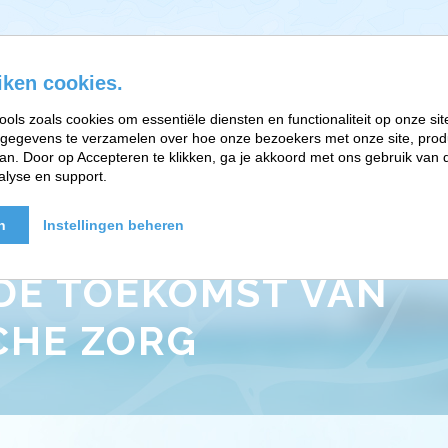
iken cookies.
ools zoals cookies om essentiële diensten en functionaliteit op onze sit
gegevens te verzamelen over hoe onze bezoekers met onze site, prod
EFT-RELATIETHERAPIE
BRAINWORK EN PARTNERS
n. Door op Accepteren te klikken, ga je akkoord met ons gebruik van d
alyse en support.
n
Instellingen beheren
 DE TOEKOMST VAN
CHE ZORG