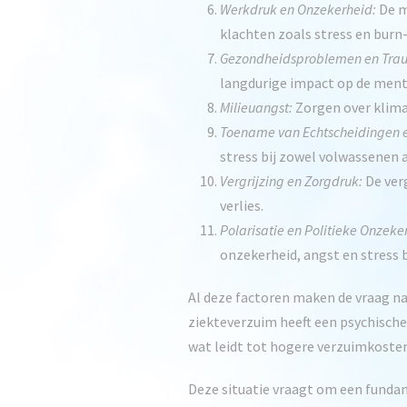
Werkdruk en Onzekerheid:
De m
klachten zoals stress en burn
Gezondheidsproblemen en Tra
langdurige impact op de men
Milieuangst:
Zorgen over klimaa
Toename van Echtscheidingen 
stress bij zowel volwassenen a
Vergrijzing en Zorgdruk:
De ver
verlies.
Polarisatie en Politieke Onzeke
onzekerheid, angst en stress b
Al deze factoren maken de vraag naa
ziekteverzuim heeft een psychische
wat leidt tot hogere verzuimkosten,
Deze situatie vraagt om een fundam