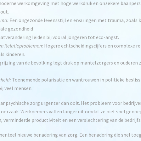
oderne werkomgeving met hoge werkdruk en onzekere baanperspe
-out.
uma:
Een ongezonde levensstijl en ervaringen met trauma, zoals 
tale gezondheid
tverandering leiden bij vooral jongeren tot eco-angst.
en Relatieproblemen:
Hogere echtscheidingscijfers en complexe re
ls kinderen.
grijzing van de bevolking legt druk op mantelzorgers en oudere
rheid:
Toenemende polarisatie en wantrouwen in politieke beslis
ij veel mensen.
r psychische zorg urgenter dan ooit. Het probleem voor bedrijven 
 oorzaak. Werknemers vallen langer uit omdat ze niet snel genoeg 
 verminderde productiviteit en een verslechtering van de bedrijfs
enteel nieuwe benadering van zorg. Een benadering die snel toegan