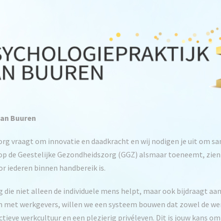
van Buuren
rg vraagt om innovatie en daadkracht en wij nodigen je uit om
k op de Geestelijke Gezondheidszorg (GGZ) alsmaar toeneemt, zien 
or iederen binnen handbereik is.
g die niet alleen de individuele mens helpt, maar ook bijdraagt aan
n met werkgevers, willen we een systeem bouwen dat zowel de we
tieve werkcultuur en een plezierig privéleven. Dit is jouw kans o